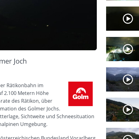
lmer Joch
der Rätikonbahn im
uf 2.100 Metern Höhe
rate des Rätikon, über
rmation des Golmer Jochs.
etterlage, Sichtweite und Schneesituation
ochalpinen Umgebung.
im österreichischen Bundesland Vorarlberg.