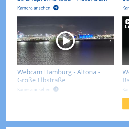
Kamera ansehen
Ka
Webcam Hamburg - Altona -
We
Große Elbstraße
Ba
Kamera ansehen
Ka