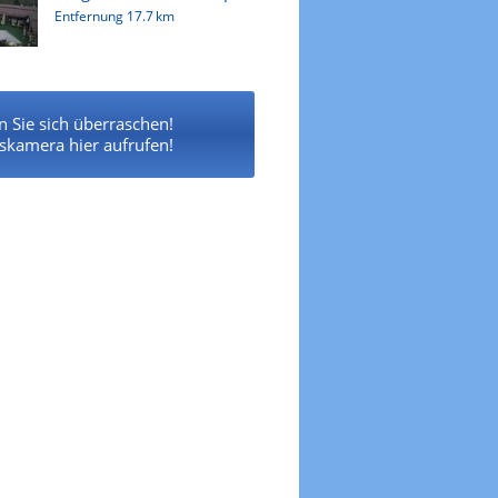
Entfernung
17.7 km
n Sie sich überraschen!
lskamera hier aufrufen!