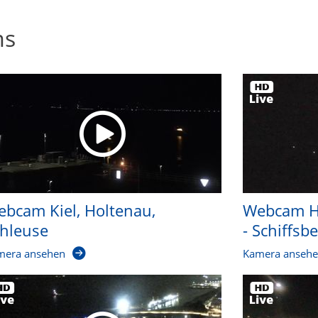
ms
bcam Kiel, Holtenau,
Webcam H
hleuse
- Schiffsb
mera ansehen
Kamera anseh