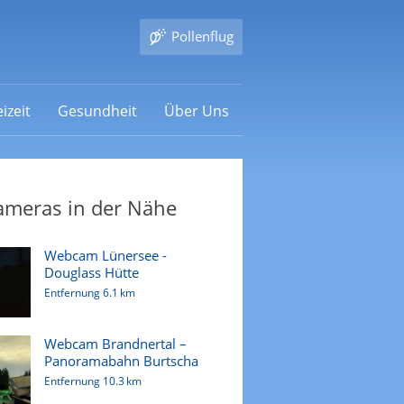
Pollenflug
izeit
Gesundheit
Über Uns
ameras in der Nähe
Webcam Lünersee -
Douglass Hütte
Entfernung
6.1 km
Webcam Brandnertal –
Panoramabahn Burtscha
Entfernung
10.3 km