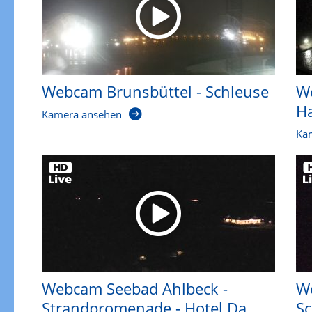
Webcam Brunsbüttel - Schleuse
W
Ha
Kamera ansehen
Ka
Webcam Seebad Ahlbeck -
W
Strandpromenade - Hotel Da...
Sc