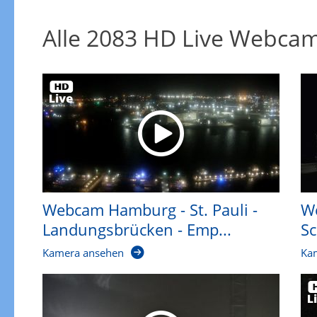
Alle 2083 HD Live Webca
Webcam Hamburg - St. Pauli -
We
Landungsbrücken - Emp...
Sc
Kamera ansehen
Ka