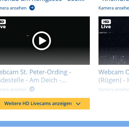
mera ansehen
Kamera anseh
bcam St. Peter-Ording -
Webcam O
destelle - Am Deich -...
(Rügen) -
mera ansehen
Kamera anseh
Weitere HD Livecams anzeigen