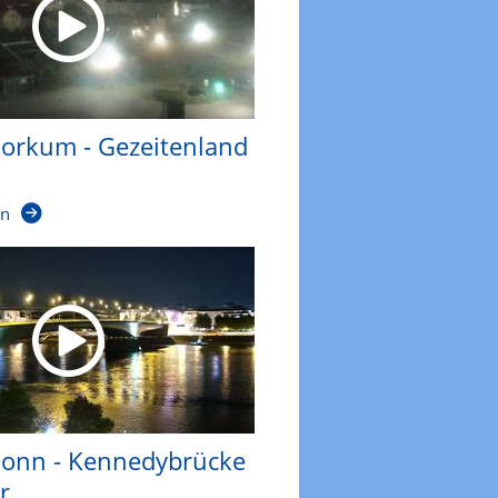
rkum - Gezeitenland
en
onn - Kennedybrücke
r