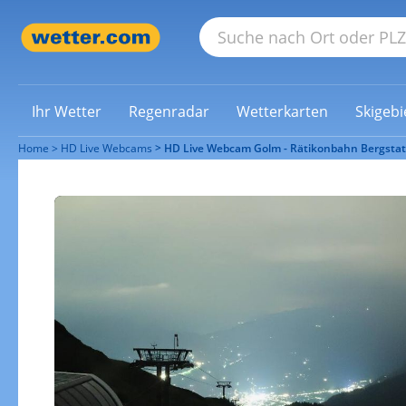
Ihr Wetter
Regenradar
Wetterkarten
Skigebi
Home
HD Live Webcams
HD Live Webcam Golm - Rätikonbahn Bergstati