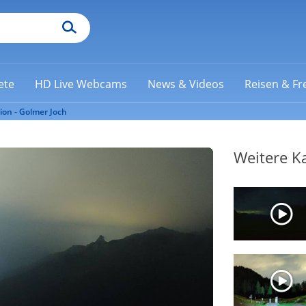
ete
HD Live Webcams
News & Videos
Reisen & Fre
on - Golmer Joch
Weitere K