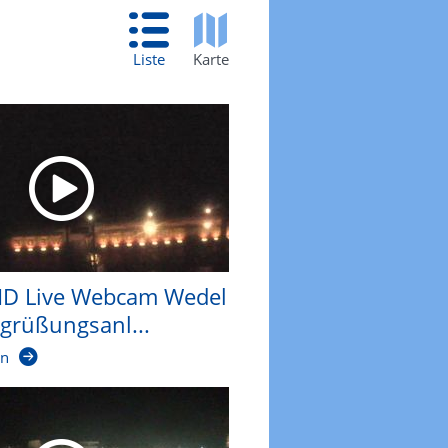
Liste
Karte
D Live Webcam Wedel
egrüßungsanl...
en