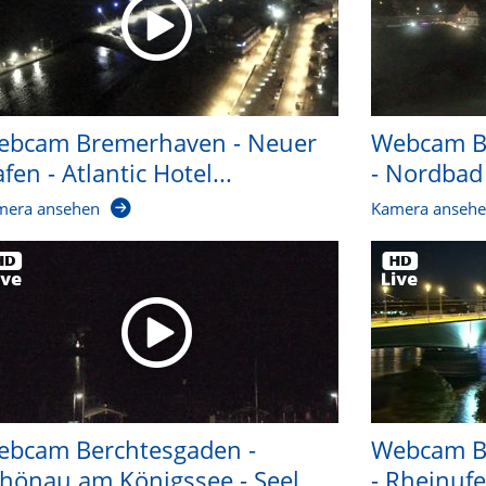
ebcam Bremerhaven - Neuer
Webcam Bo
fen - Atlantic Hotel...
- Nordbad
mera ansehen
Kamera anseh
ebcam Berchtesgaden -
Webcam B
hönau am Königssee - Seel...
- Rheinufe