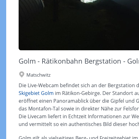
Golm - Rätikonbahn Bergstation - Go
Matschwitz
Die Live-Webcam befindet sich an der Bergstation 
Skigebiet Golm
im Rätikon-Gebirge. Der Standort a
eröffnet einen Panoramablick über die Gipfel und G
das Montafon-Tal sowie in direkter Nähe zur Felsfo
Die Livecam liefert in Echtzeit Informationen zur W
und vermittelt so ein authentisches Bild dieser h
Golm gilt als vielseitiges Berg- und Freizeitgebiet 