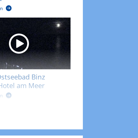
en
stseebad Binz
 Hotel am Meer
en