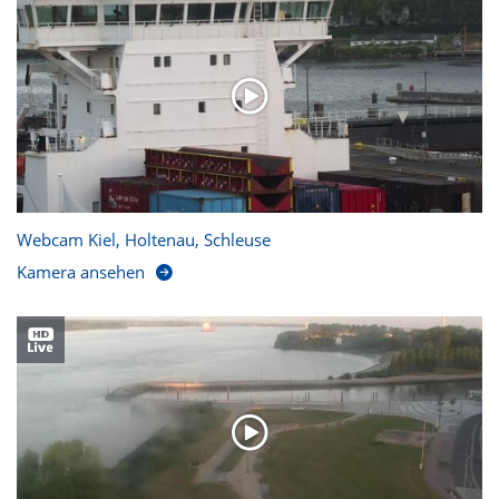
Webcam Kiel, Holtenau, Schleuse
Kamera ansehen