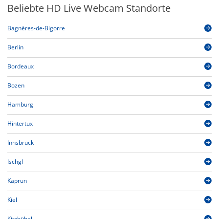
Beliebte HD Live Webcam Standorte
Bagnères-de-Bigorre
Berlin
Bordeaux
Bozen
Hamburg
Hintertux
Innsbruck
Ischgl
Kaprun
Kiel
Kitzbühel