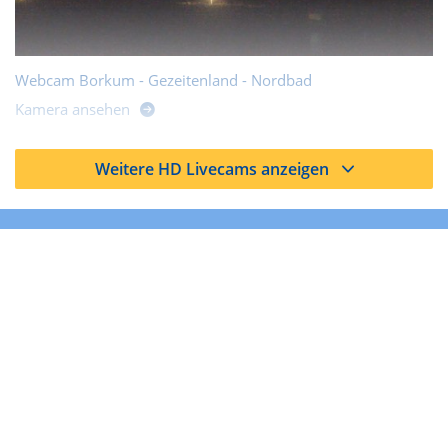
Webcam Borkum - Gezeitenland - Nordbad
Kamera ansehen
Weitere HD Livecams anzeigen