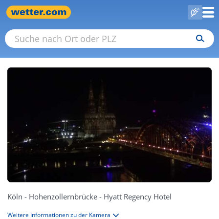
Köln - Hohenzollernbrücke - Hyatt Regency Hotel
Weitere Informationen zu der Kamera