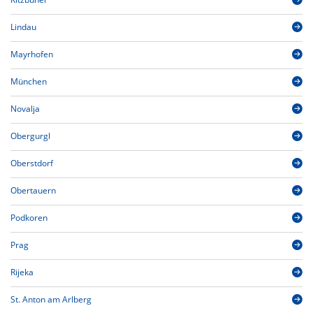
Lindau
Mayrhofen
München
Novalja
Obergurgl
Oberstdorf
Obertauern
Podkoren
Prag
Rijeka
St. Anton am Arlberg