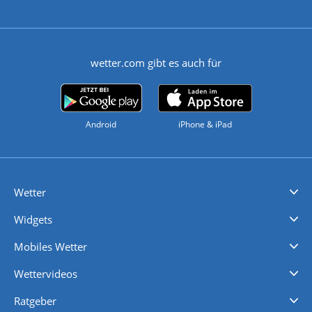
wetter.com gibt es auch für
Android
iPhone & iPad
Wetter
Videovorhersagen
Kolumnen
Unwetterwarnungen
wetter.com Deutschland
wetter.com Schweiz
wetter.com Österreich
Werben
Homepage Widget
Wetter API
Wetter- und Geodaten - meteonomiqs.com
tiempo.es
meteos24.fr
ilmeteo24.it
pogoda24.pl
weather24.co.uk
Widgets
Regenradar
Windgeschwindigkeiten
Temperatur
Sonnenschein
Wassertemperatur
Mobiles Wetter
iPhone Wetter
iPad Wetter
Android Wetter
Wettervideos
Nachrichten
Deutschlandwetter
Schweizwetter
Österreichwetter
Regionalwetter
Wetter in Europa
Wetter Weltweit
Wetterlexikon
Promi-News
Ratgeber