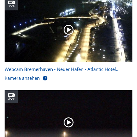
Webcam Bremerhaven - Neuer Hafen - Atlantic Hotel...
Kamera ansehen