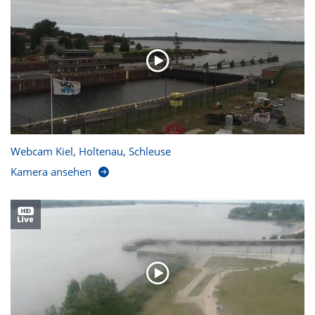
Webcam Kiel, Holtenau, Schleuse
Kamera ansehen