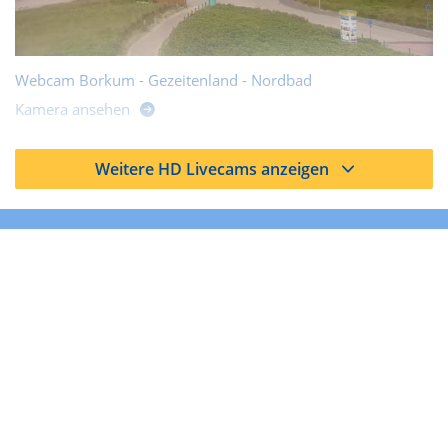
Webcam Borkum - Gezeitenland - Nordbad
Kamera ansehen
Weitere HD Livecams anzeigen