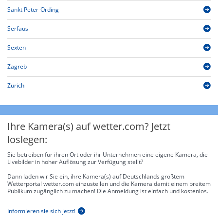
Sankt Peter-Ording
Serfaus
Sexten
Zagreb
Zürich
Ihre Kamera(s) auf wetter.com? Jetzt
loslegen:
Sie betreiben für ihren Ort oder ihr Unternehmen eine eigene Kamera, die
Livebilder in hoher Auflösung zur Verfügung stellt?
Dann laden wir Sie ein, ihre Kamera(s) auf Deutschlands größtem
Wetterportal wetter.com einzustellen und die Kamera damit einem breitem
Publikum zugänglich zu machen! Die Anmeldung ist einfach und kostenlos.
Informieren sie sich jetzt!