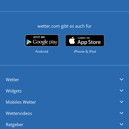
wetter.com gibt es auch für
Android
iPhone & iPad
Wetter
Videovorhersagen
Kolumnen
Unwetterwarnungen
wetter.com Deutschland
wetter.com Schweiz
wetter.com Österreich
Werben
Homepage Widget
Wetter API
Wetter- und Geodaten - meteonomiqs.com
tiempo.es
meteos24.fr
ilmeteo24.it
pogoda24.pl
weather24.co.uk
Widgets
Regenradar
Windgeschwindigkeiten
Temperatur
Sonnenschein
Wassertemperatur
Mobiles Wetter
iPhone Wetter
iPad Wetter
Android Wetter
Wettervideos
Nachrichten
Deutschlandwetter
Schweizwetter
Österreichwetter
Regionalwetter
Wetter in Europa
Wetter Weltweit
Wetterlexikon
Promi-News
Ratgeber