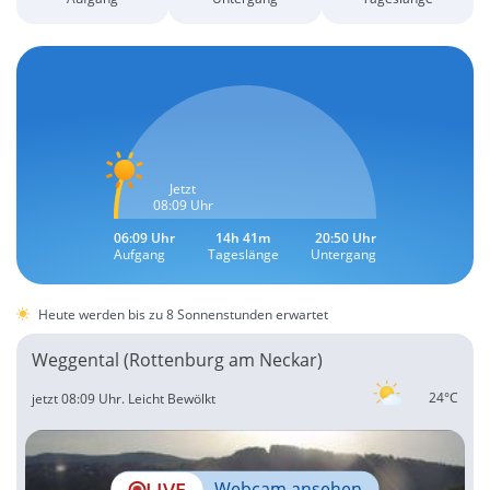
Jetzt
08:09 Uhr
06:09 Uhr
14h 41m
20:50 Uhr
Aufgang
Tageslänge
Untergang
Heute werden bis zu 8 Sonnenstunden erwartet
Weggental (Rottenburg am Neckar)
24°C
jetzt 08:09 Uhr.
Leicht Bewölkt
LIVE
Webcam ansehen