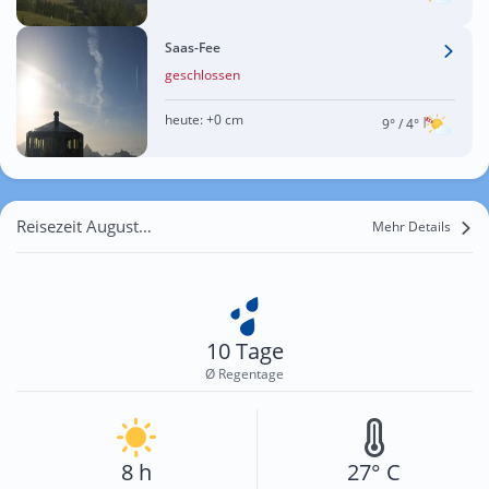
Saas-Fee
geschlossen
heute:
+0 cm
9°
/ 4°
Reisezeit August für Weggental
Mehr Details
10 Tage
Ø Regentage
8 h
27° C