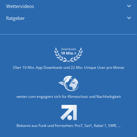
Wettervideos
Nachrichten
Deutschlandwetter
Schweizwetter
Österreichwetter
Regionalwetter
Wetter in Europa
Wetter Weltweit
Wetterlexikon
Promi-News
Ratgeber
Biowetter
Glätteindex
Reiseziel Finder
Erkältungswetter
Klima & Umwelt
Über 10 Mio. App Downloads und 22 Mio. Unique User pro Monat
wetter.com engagiert sich für Klimaschutz und Nachhaltigkeit
Bekannt aus Funk und Fernsehen: Pro7, Sat1, Kabel 1, SWR, ...