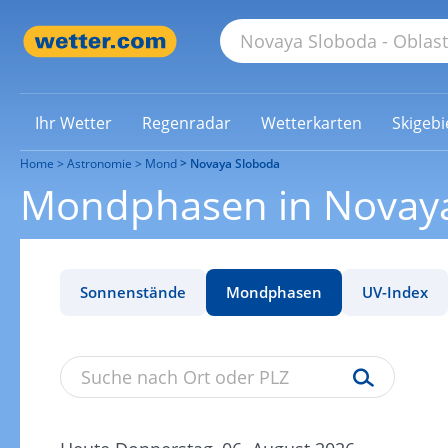
Ihr Wetter
Regenradar
Wetterkarten
Skigebi
Home
Astronomie
Mond
Novaya Sloboda
Mondphasen in Novay
Sonnenstände
Mondphasen
UV-Index