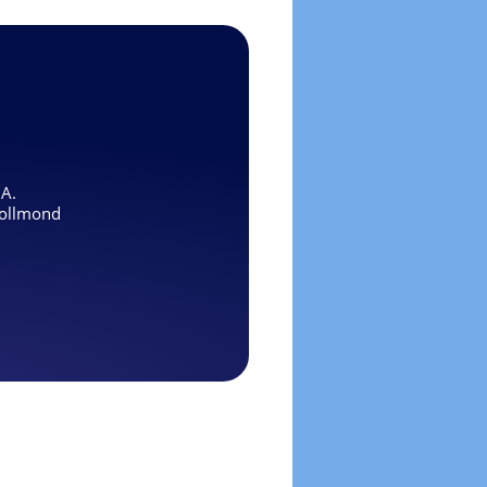
.A.
ollmond